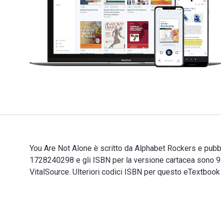
You Are Not Alone è scritto da Alphabet Rockers e pub
1728240298 e gli ISBN per la versione cartacea sono 9
VitalSource. Ulteriori codici ISBN per questo eTextbo
You Are Not Alone è scritto da Alphabet Rockers e pub