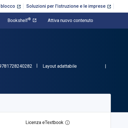
n blocco
Soluzioni per l'istruzione e le imprese
®
Bookshelf
Attiva nuovo contenuto
"ISBN-13 9781728240282"
Formato
9781728240282
Layout adattabile
Licenza eTextbook
Apri la finestra di dialogo del