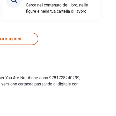
Cerca nel contenuto del libro, nelle
figure e nella tua cartella di lavoro
nformazioni
ok per You Are Not Alone sono 9781728240299,
versione cartacea passando al digitale con
ok per You Are Not Alone sono 9781728240299, 1728240298 e gli 