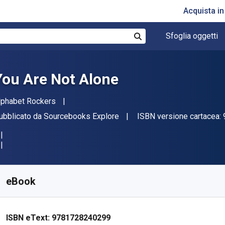
Acquista i
Sfoglia oggetti
Cerca
You Are Not Alone
tore(i)
lphabet Rockers
ditore
ubblicato da
Sourcebooks Explore
ISBN versione cartacea:
isponibile da
€
6.23
EUR
KU:
9781728240299
eBook
ISBN eText:
9781728240299