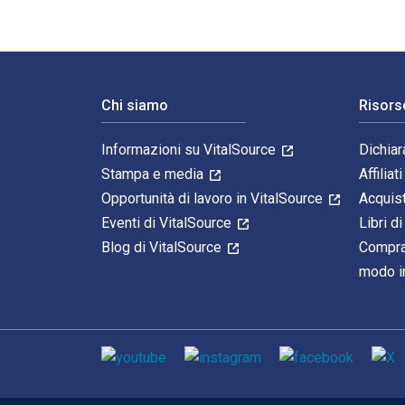
Navigazione a piè di pagina
Chi siamo
Risors
Informazioni su VitalSource
Dichiar
Stampa e media
Affiliati
Opportunità di lavoro in VitalSource
Acquis
Eventi di VitalSource
Libri di
Blog di VitalSource
Compra
modo in
Mezzi sociali