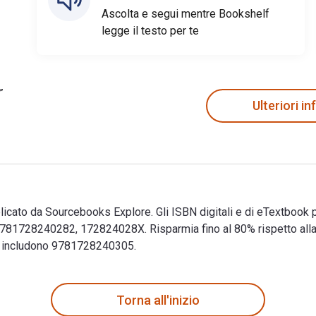
Ascolta e segui mentre Bookshelf
legge il testo per te
Ulteriori i
blicato da Sourcebooks Explore. Gli ISBN digitali e di eTextbo
781728240282, 172824028X. Risparmia fino al 80% rispetto alla 
ok includono 9781728240305.
blicato da Sourcebooks Explore. Gli ISBN digitali e di eTextbo
Torna all'inizio