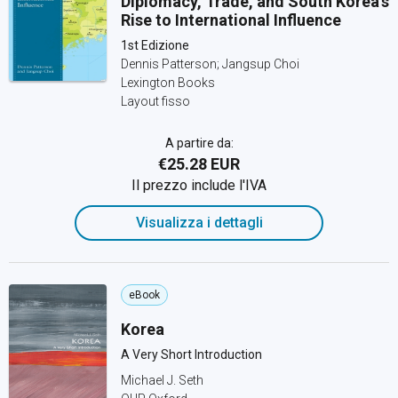
Diplomacy, Trade, and South Korea’s
Rise to International Influence
1st Edizione
Dennis Patterson; Jangsup Choi
Lexington Books
Layout fisso
A partire da:
€25.28 EUR
Il prezzo include l'IVA
Visualizza i dettagli
eBook
Korea
A Very Short Introduction
Michael J. Seth