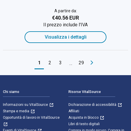
A partire da:
€40.56 EUR
Il prezzo include l'IVA
Visualizza i dettagli
1
2
3
29
…
Navigazione a piè di pagina
Chi siamo
Risorse VitalSource
Informazioni su VitalSource
Dichiarazione di accessibilità
Stampa e media
Affiliati
Opportunità di lavoro in VitalSource
Acquista in blocco
Libri di testo digitali
Eventi di VitalSource
Compra in modo sicuro. Compra in