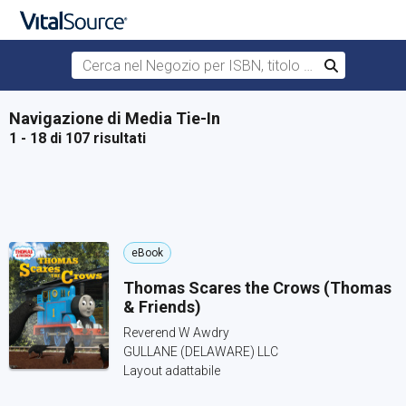
Cerca nel Negozio per ISBN, titolo o autore
Cerca
Passa al contenuto principale
Navigazione di Media Tie-In
1 - 18 di 107 risultati
eBook
Thomas Scares the Crows (Thomas
& Friends)
Reverend W Awdry
GULLANE (DELAWARE) LLC
Layout adattabile