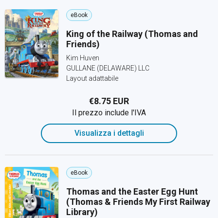
eBook
King of the Railway (Thomas and
Friends)
Kim Huven
GULLANE (DELAWARE) LLC
Layout adattabile
€8.75 EUR
Il prezzo include l'IVA
Visualizza i dettagli
eBook
Thomas and the Easter Egg Hunt
(Thomas & Friends My First Railway
Library)