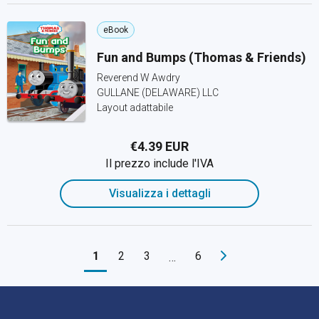
eBook
Fun and Bumps (Thomas & Friends)
Reverend W Awdry
GULLANE (DELAWARE) LLC
Layout adattabile
€4.39 EUR
Il prezzo include l'IVA
Visualizza i dettagli
1
2
3
6
…
Navigazione a piè di pagina