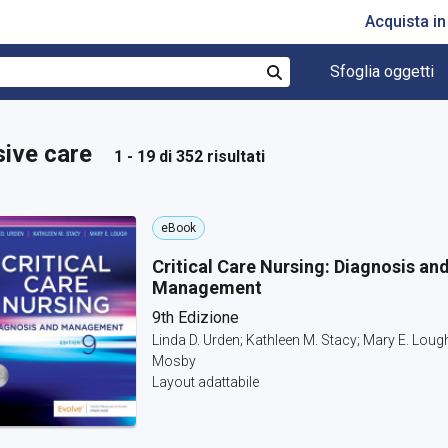
Acquista i
Sfoglia oggetti
Cerca
nsive care
1 - 19 di 352 risultati
eBook
Critical Care Nursing: Diagnosis an
Management
9th Edizione
Linda D. Urden; Kathleen M. Stacy; Mary E. Loug
Mosby
Layout adattabile