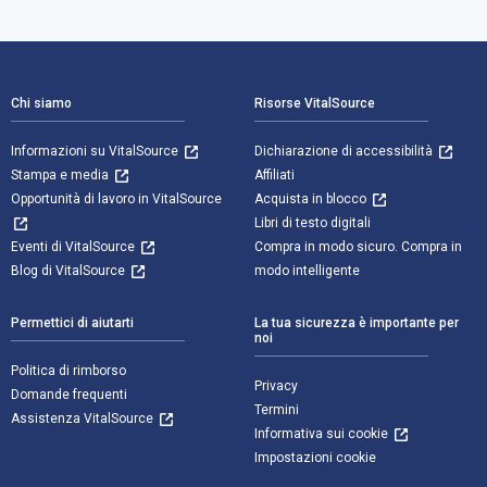
Navigazione a piè di pagina
Chi siamo
Risorse VitalSource
Informazioni su VitalSource
Dichiarazione di accessibilità
Stampa e media
Affiliati
Opportunità di lavoro in VitalSource
Acquista in blocco
Libri di testo digitali
Eventi di VitalSource
Compra in modo sicuro. Compra in
Blog di VitalSource
modo intelligente
Permettici di aiutarti
La tua sicurezza è importante per
noi
Politica di rimborso
Privacy
Domande frequenti
Termini
Assistenza VitalSource
Informativa sui cookie
Impostazioni cookie