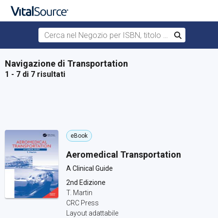
Cerca nel Negozio per ISBN, titolo o autore
Cerca
Passa al contenuto principale
Navigazione di Transportation
1 - 7 di 7 risultati
eBook
Aeromedical Transportation
A Clinical Guide
2nd Edizione
T. Martin
CRC Press
Layout adattabile