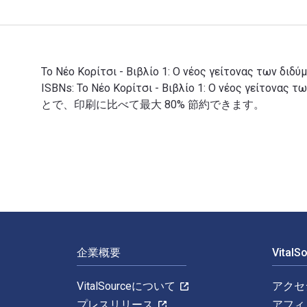
Το Νέο Κορίτσι - Βιβλίο 1: Ο νέος γείτονας των 
ISBNs: Το Νέο Κορίτσι - Βιβλίο 1: Ο νέος γεί
とで、印刷に比べて最大 80% 節約できます。
Το Νέο Κορίτσι - Βιβλίο 1: Ο νέος γείτονας τ
フッターナビゲーション
企業概要
Vital
VitalSourceについて
アクセ
プレスリリース
アフィ