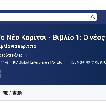
検索
Το Νέο Κορίτσι - Βιβλίο 1: Ο νέο
ιβλία για κορίτσια
著者
ατρίνα Κάλερ
出版社
公開者：
KC Global Enterprises Pty Ltd
ISBNを印刷する:
97
入手先
¥
130.90
JPY
KU:
9781071598429R30
電子書籍