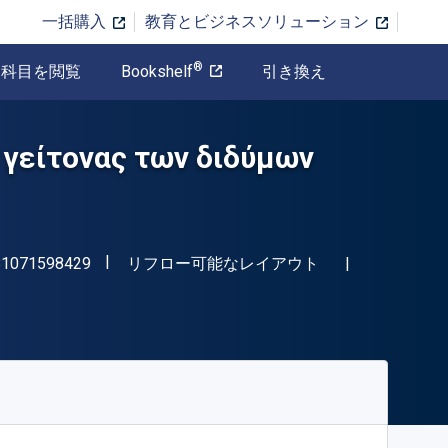
一括購入
教育とビジネスソリューション
®
科目を閲覧
Bookshelf
引き換え
ς γείτονας των διδύμων
"ISBN-13 9781071598429"
形式
81071598429
リフロー可能なレイアウト