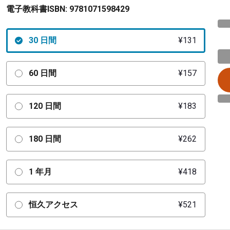
電子教科書ISBN:
9781071598429
30 日間
¥131
60 日間
¥157
120 日間
¥183
180 日間
¥262
1 年月
¥418
恒久アクセス
¥521