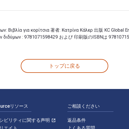
διδύμων: Βιβλία για κορίτσια 著者: Κατρίνα Κάλερ 出版 KC Gl
τονας των διδύμων : 9781071598429 および 印刷版のISBNは 9781
ων διδύμων: Βιβλία για κορίτσια 著者: Κατρίνα Κάλερ 
トップに戻る
Sourceリソース
ご相談ください
シビリティに関する声明
返品条件
リエイト
よくある質問