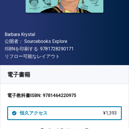
著者
Barbara Krystal
出版社
公開者：
Sourcebooks Explore
"ISBN-13 9781728290171"
ISBNを印刷する:
9781728290171
形式
リフロー可能なレイアウト
入手先
¥
1392.60
JPY
SKU:
9781464220975
電子書籍
電子教科書ISBN:
9781464220975
恒久アクセス
¥1,393