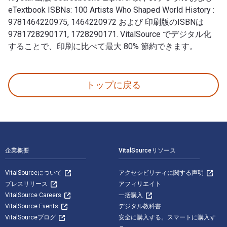
eTextbook ISBNs: 100 Artists Who Shaped World History :
9781464220975, 1464220972 および 印刷版のISBNは
9781728290171, 1728290171. VitalSource でデジタル化
することで、印刷に比べて最大 80% 節約できます。
100 Artists Who Shaped World History 著者: Barbar
トップに戻る
フッターナビゲーション
企業概要
VitalSourceリソース
VitalSourceについて
アクセシビリティに関する声明
プレスリリース
アフィリエイト
VitalSource Careers
一括購入
VitalSource Events
デジタル教科書
VitalSourceブログ
安全に購入する。スマートに購入す