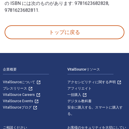
の ISBN には次のものがあります: 9781623682828,
9781623682811.
100 Things 76ers Fans Should Know & Do Before T
トップに戻る
フッターナビゲーション
企業概要
VitalSourceリソース
VitalSourceについて
アクセシビリティに関する声明
プレスリリース
アフィリエイト
VitalSource Careers
一括購入
VitalSource Events
デジタル教科書
VitalSourceブログ
安全に購入する。スマートに購入す
る。
ご相談ください
お客様のセキュリティを大切にしてい