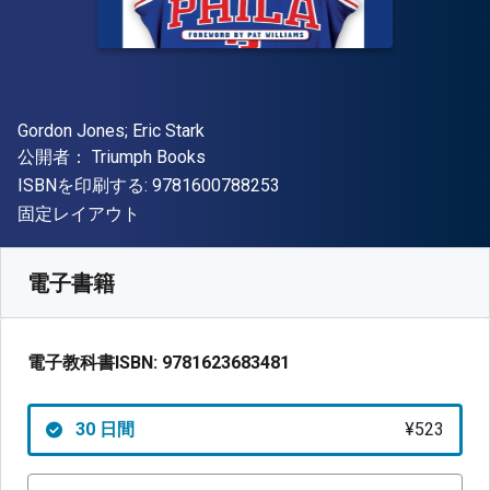
著者
Gordon Jones; Eric Stark
出版社
公開者：
Triumph Books
"ISBN-13 9781600788253"
ISBNを印刷する:
9781600788253
形式
固定レイアウト
入手先
¥
522.50
JPY
SKU:
9781623683481R30
電子書籍
電子教科書ISBN:
9781623683481
30 日間
¥523