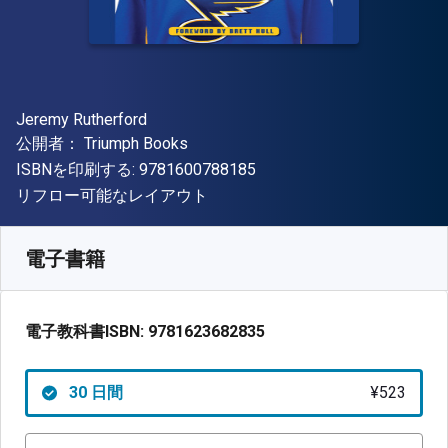
著者
Jeremy Rutherford
出版社
公開者：
Triumph Books
"ISBN-13 9781600788185"
ISBNを印刷する:
9781600788185
形式
リフロー可能なレイアウト
入手先
¥
522.50
JPY
SKU:
9781623682835R30
電子書籍
電子教科書ISBN:
9781623682835
30 日間
¥523