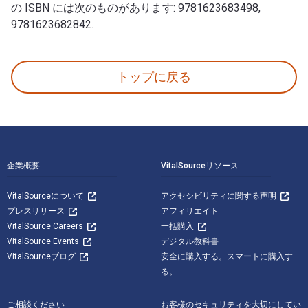
の ISBN には次のものがあります: 9781623683498,
9781623682842.
100 Things Blues Fans Should Know & Do Before T
トップに戻る
フッターナビゲーション
企業概要
VitalSourceリソース
VitalSourceについて
アクセシビリティに関する声明
プレスリリース
アフィリエイト
VitalSource Careers
一括購入
VitalSource Events
デジタル教科書
VitalSourceブログ
安全に購入する。スマートに購入す
る。
ご相談ください
お客様のセキュリティを大切にしてい