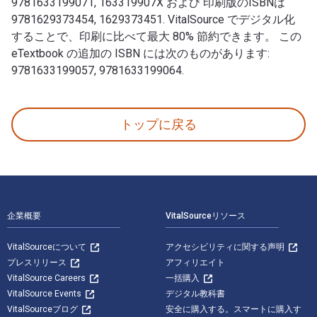
9781633199071, 163319907X および 印刷版のISBNは
9781629373454, 1629373451. VitalSource でデジタル化
することで、印刷に比べて最大 80% 節約できます。 この
eTextbook の追加の ISBN には次のものがあります:
9781633199057, 9781633199064.
100 Things Canucks Fans Should Know & Do Before
トップに戻る
フッターナビゲーション
企業概要
VitalSourceリソース
VitalSourceについて
アクセシビリティに関する声明
プレスリリース
アフィリエイト
VitalSource Careers
一括購入
VitalSource Events
デジタル教科書
VitalSourceブログ
安全に購入する。スマートに購入す