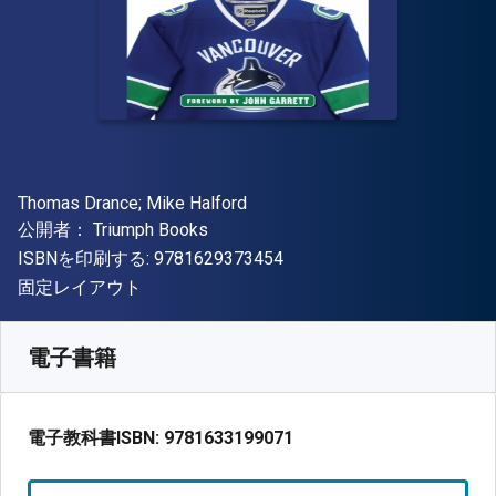
著者
Thomas Drance; Mike Halford
出版社
公開者：
Triumph Books
"ISBN-13 9781629373454"
ISBNを印刷する:
9781629373454
形式
固定レイアウト
入手先
¥
522.50
JPY
SKU:
9781633199071R30
電子書籍
電子教科書ISBN:
9781633199071