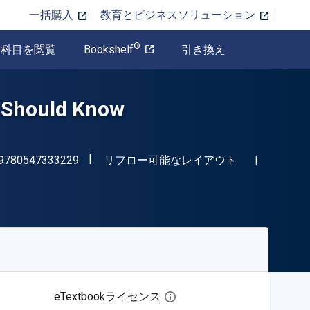
一括購入
教育とビジネスソリューション
®
科目を閲覧
Bookshelf
引き換え
r Should Know
"ISBN-13 9780547333229"
形式
9780547333229
リフロー可能なレイアウト
eTextbookライセンス
デジタルライセンスダイア