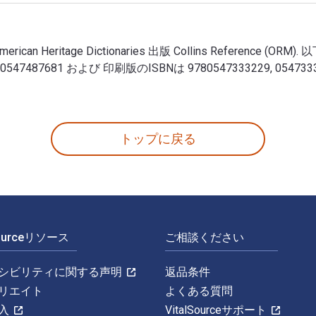
: American Heritage Dictionaries 出版 Collins Reference (
47487687, 0547487681 および 印刷版のISBNは 9780547333229,
 著者: American Heritage Dictionaries 出版 Collins Ref
トップに戻る
Sourceリソース
ご相談ください
シビリティに関する声明
返品条件
リエイト
よくある質問
入
VitalSourceサポート