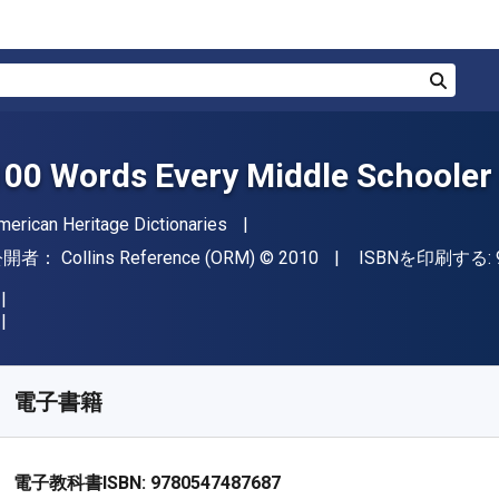
検索
100 Words Every Middle Schoole
著者
merican Heritage Dictionaries
出版社
著作権
公開者：
Collins Reference (ORM)
© 2010
ISBNを印刷する:
入手先
¥
1321.10
JPY
KU:
9780547487687R30
電子書籍
電子教科書ISBN:
9780547487687