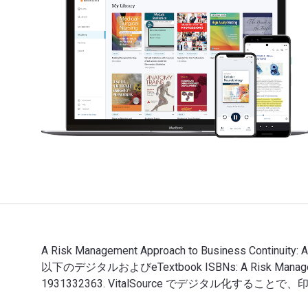
A Risk Management Approach to Business Continuity: A
以下のデジタルおよびeTextbook ISBNs: A Risk Managemen
1931332363. VitalSource でデジタル化することで
A Risk Management Approach to Business Conti