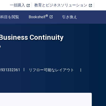
一括購入
教育とビジネスソリューション
®
科目を閲覧
Bookshelf
引き換え
Business Continuity
e
"ISBN-13 9781931332361"
形式
1931332361
リフロー可能なレイアウト