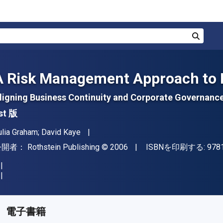
検索
A Risk Management Approach to 
ligning Business Continuity and Corporate Governanc
st 版
著者
ulia Graham; David Kaye
出版社
著作権
公開者：
Rothstein Publishing
© 2006
ISBNを印刷する:
978
入手先
¥
12195.70
JPY
KU:
9781931332880
電子書籍