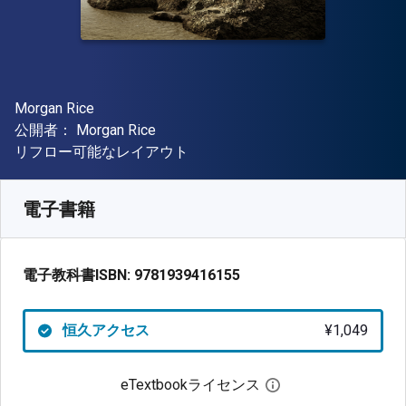
著者
Morgan Rice
出版社
公開者：
Morgan Rice
形式
リフロー可能なレイアウト
入手先
¥
1049.40
JPY
SKU:
9781939416155
電子書籍
電子教科書ISBN:
9781939416155
恒久アクセス
¥1,049
eTextbookライセンス
デジタルライセン