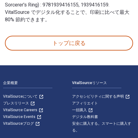
Sorcerer's Ring) : 9781939416155, 1939416159.
VitalSource でデジタル化することで、印刷に比べて最大
80% 節約できます。
A Vow of Glory (Book #5 in the Sorcerer's Ring) 著
トップに戻る
フッターナビゲーション
企業概要
VitalSourceリソース
VitalSourceについて
アクセシビリティに関する声明
プレスリリース
アフィリエイト
VitalSource Careers
一括購入
VitalSource Events
デジタル教科書
VitalSourceブログ
安全に購入する。スマートに購入す
る。