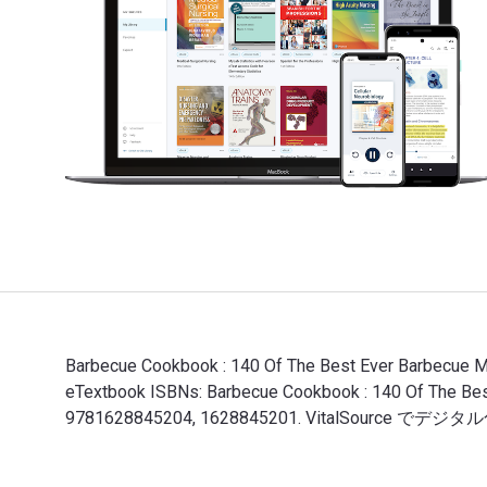
Barbecue Cookbook : 140 Of The Best Ever Barbec
eTextbook ISBNs: Barbecue Cookbook : 140 Of The
9781628845204, 1628845201. VitalSou
Barbecue Cookbook : 140 Of The Best Ever Bar