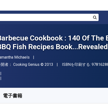
検索
Barbecue Cookbook : 140 Of The 
BBQ Fish Recipes Book...Revealed
著者
amantha Michaels
出版社
著作権
公開者：
Cooking Genius
© 2013
ISBNを印刷する:
9781628
入手先
¥
869.00
JPY
KU:
9781628845211
電子書籍