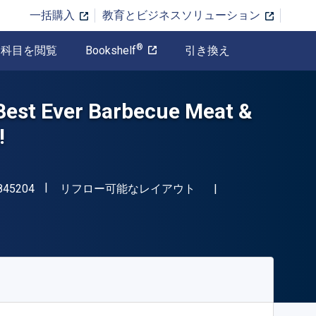
一括購入
教育とビジネスソリューション
®
科目を閲覧
Bookshelf
引き換え
Best Ever Barbecue Meat &
!
"ISBN-13 9781628845204"
形式
845204
リフロー可能なレイアウト