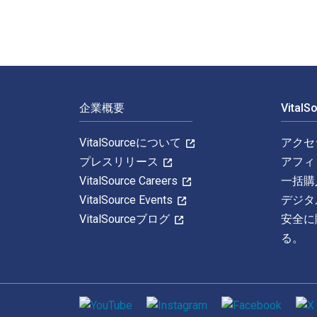
フッターナビゲーション
企業概要
Vital
VitalSourceについて
アクセ
プレスリリース
アフィ
VitalSource Careers
一括購
VitalSource Events
デジタ
VitalSourceブログ
安全に
る。
ソーシャルメディア