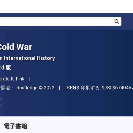
検索
Cold War
n International History
rd 版
著者
arole K. Fink
出版社
著作権
公開者：
Routledge
© 2022
ISBNを印刷する:
97803674046
入手先
¥
8577.80
JPY
KU:
9781000480818
電子書籍