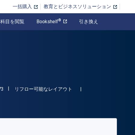
一括購入
教育とビジネスソリューション
®
科目を閲覧
Bookshelf
引き換え
"ISBN-13 9780367404673"
形式
73
リフロー可能なレイアウト