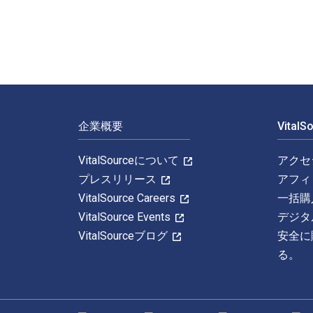
フッターナビゲーション
企業概要
Vital
VitalSourceについて
アクセ
プレスリリース
アフィ
VitalSource Careers
一括購
VitalSource Events
デジタ
VitalSourceブログ
安全に
る。