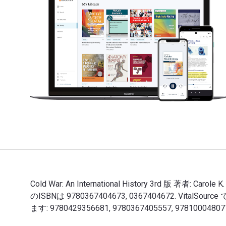
Cold War: An International History 3rd 版 著者: C
のISBNは 9780367404673, 0367404672. V
ます: 9780429356681, 9780367405557, 97810004807
Cold War: An International History 3rd 版 