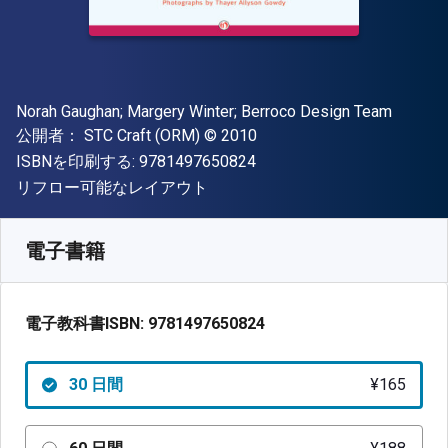
著者
Norah Gaughan; Margery Winter; Berroco Design Team
出版社
著作権
公開者：
STC Craft (ORM)
© 2010
"ISBN-13 9781497650824"
ISBNを印刷する:
9781497650824
形式
リフロー可能なレイアウト
入手先
¥
165.00
JPY
SKU:
9781497650824R30
電子書籍
電子教科書ISBN:
9781497650824
30 日間
¥165