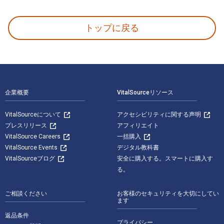
Comfort Knitted Afghans: An Heirloom Trio for a C
トップに戻る
フッターナビゲーション
企業概要
VitalSourceリソース
VitalSourceについて
アクセシビリティに関する声明
プレスリリース
アフィリエイト
VitalSource Careers
一括購入
VitalSource Events
デジタル教科書
VitalSourceブログ
安全に購入する。スマートに購入す
る。
ご相談ください
お客様のセキュリティを大切にしてい
ます
返品条件
プライバシー