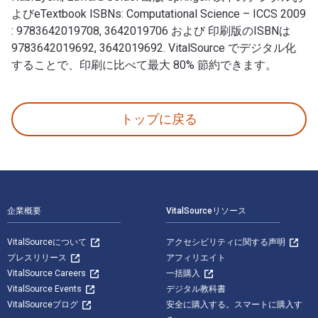
よびeTextbook ISBNs: Computational Science – ICCS 2009
: 9783642019708, 3642019706 および 印刷版のISBNは
9783642019692, 3642019692. VitalSource でデジタル化
することで、印刷に比べて最大 80% 節約できます。
Computational Science – ICCS 2009: 9th Internationa
トップに戻る
フッターナビゲーション
企業概要
VitalSourceリソース
VitalSourceについて
アクセシビリティに関する声明
プレスリリース
アフィリエイト
VitalSource Careers
一括購入
VitalSource Events
デジタル教科書
VitalSourceブログ
安全に購入する。スマートに購入す