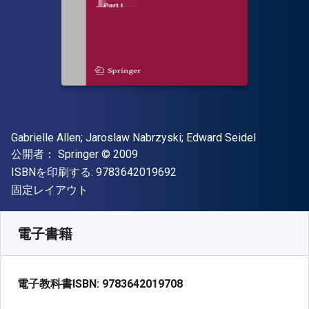
著者
Gabrielle Allen; ‎Jaroslaw Nabrzyski; ‎Edward Seidel
出版社
著作権
公開者：
Springer
© 2009
"ISBN-13 9783642019692"
ISBNを印刷する:
9783642019692
形式
固定レイアウト
入手先
¥
8311.60
JPY
SKU:
9783642019708R30
電子書籍
電子教科書ISBN:
9783642019708