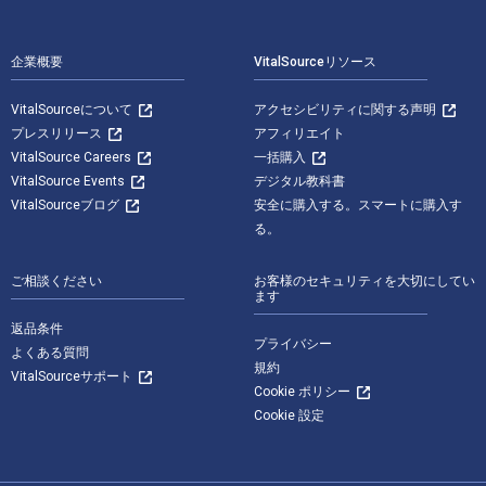
フッターナビゲーション
企業概要
VitalSourceリソース
VitalSourceについて
アクセシビリティに関する声明
プレスリリース
アフィリエイト
VitalSource Careers
一括購入
VitalSource Events
デジタル教科書
VitalSourceブログ
安全に購入する。スマートに購入す
る。
ご相談ください
お客様のセキュリティを大切にしてい
ます
返品条件
プライバシー
よくある質問
規約
VitalSourceサポート
Cookie ポリシー
Cookie 設定