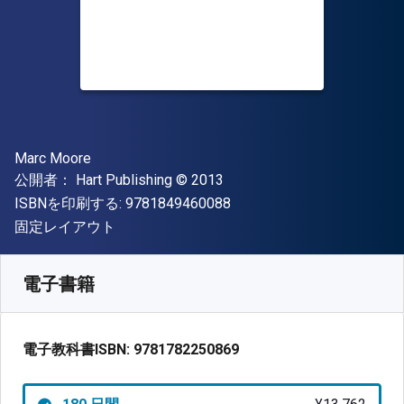
著者
Marc Moore
出版社
著作権
公開者：
Hart Publishing
© 2013
"ISBN-13 9781849460088"
ISBNを印刷する:
9781849460088
形式
固定レイアウト
入手先
¥
13762.10
JPY
SKU:
9781782250869R180
電子書籍
電子教科書ISBN:
9781782250869