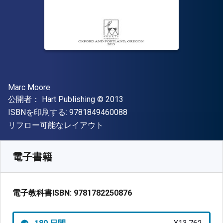
著者
Marc Moore
出版社
著作権
公開者：
Hart Publishing
© 2013
"ISBN-13 9781849460088"
ISBNを印刷する:
9781849460088
形式
リフロー可能なレイアウト
入手先
¥
13762.10
JPY
SKU:
9781782250876R180
電子書籍
電子教科書ISBN:
9781782250876