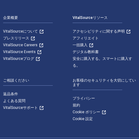
フッターナビゲーション
企業概要
VitalSourceリソース
VitalSourceについて
アクセシビリティに関する声明
プレスリリース
アフィリエイト
VitalSource Careers
一括購入
VitalSource Events
デジタル教科書
VitalSourceブログ
安全に購入する。スマートに購入す
る。
ご相談ください
お客様のセキュリティを大切にしてい
ます
返品条件
プライバシー
よくある質問
規約
VitalSourceサポート
Cookie ポリシー
Cookie 設定