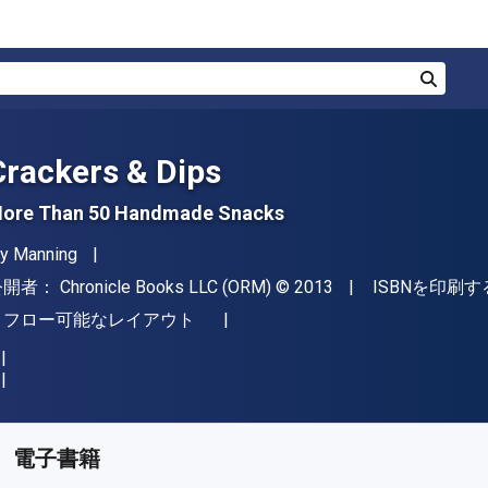
検索
Crackers & Dips
ore Than 50 Handmade Snacks
著者
vy Manning
出版社
著作権
公開者：
Chronicle Books LLC (ORM)
© 2013
ISBNを印刷す
形式
リフロー可能なレイアウト
入手先
¥
1301.30
JPY
KU:
9781452124179R30
電子書籍