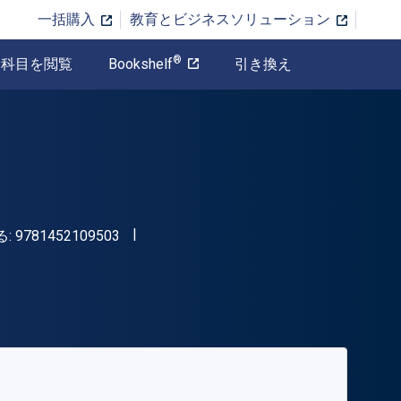
一括購入
教育とビジネスソリューション
®
科目を閲覧
Bookshelf
引き換え
"ISBN-13 9781452109503"
る:
9781452109503