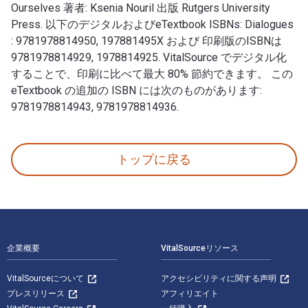
Ourselves 著者: Ksenia Nouril 出版 Rutgers University
Press. 以下のデジタルおよびeTextbook ISBNs: Dialogues
: 9781978814950, 197881495X および 印刷版のISBNは
9781978814929, 1978814925. VitalSource でデジタル化
することで、印刷に比べて最大 80% 節約できます。 この
eTextbook の追加の ISBN には次のものがあります:
9781978814943, 9781978814936.
Dialogues: Ilya Kabakov and Viktor Pivovarov, S
トップに戻る
フッターナビゲーション
企業概要
VitalSourceリソース
VitalSourceについて
アクセシビリティに関する声明
プレスリリース
アフィリエイト