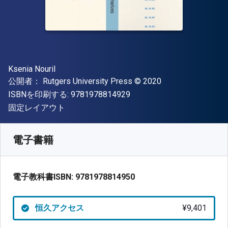
著者
Ksenia Nouril
出版社
著作権
公開者：
Rutgers University Press
© 2020
"ISBN-13 9781978814929"
ISBNを印刷する:
9781978814929
形式
固定レイアウト
入手先
¥
9400.60
JPY
SKU:
9781978814950
電子書籍
電子教科書ISBN:
9781978814950
恒久アクセス
¥9,401