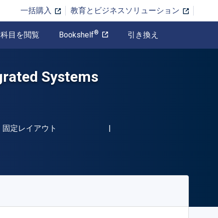
一括購入
教育とビジネスソリューション
®
科目を閲覧
Bookshelf
引き換え
egrated Systems
BN-13 9780826912268"
形式
固定レイアウト