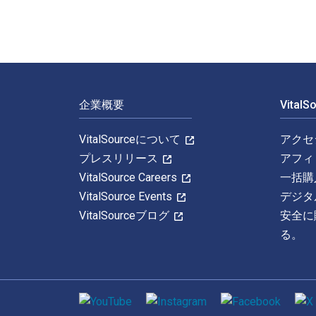
フッターナビゲーション
企業概要
Vital
VitalSourceについて
アクセ
プレスリリース
アフィ
VitalSource Careers
一括購
VitalSource Events
デジタ
VitalSourceブログ
安全に
る。
ソーシャルメディア