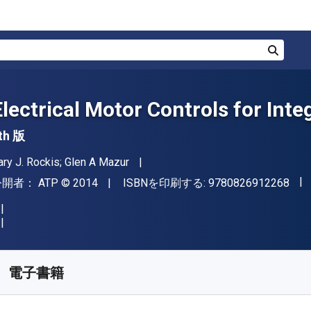
検索
Electrical Motor Controls for Int
th 版
著者
ary J. Rockis; Glen A Mazur
"IS
出版社
著作権
公開者：
ATP
© 2014
ISBNを印刷する:
9780826912268
入手先
¥
11499.40
JPY
KU:
9780826912268R180
電子書籍