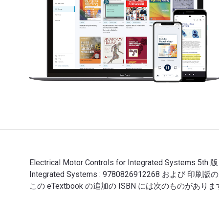
Electrical Motor Controls for Integrated Systems 
Integrated Systems : 9780826912268 および
この eTextbook の追加の ISBN には次のものがあります: 
Electrical Motor Controls for Integrated S