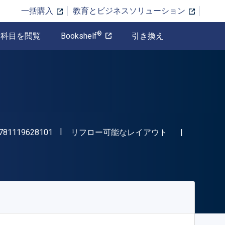
一括購入
教育とビジネスソリューション
®
科目を閲覧
Bookshelf
引き換え
"ISBN-13 9781119628101"
形式
781119628101
リフロー可能なレイアウト