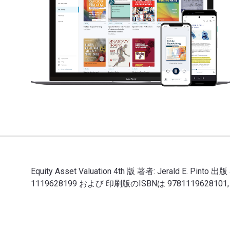
Equity Asset Valuation 4th 版 著者: Jerald E. Pinto
1119628199 および 印刷版のISBNは 9781119628
Equity Asset Valuation 4th 版 著者: Jerald E.