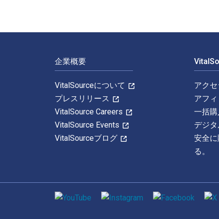
フッターナビゲーション
企業概要
Vital
VitalSourceについて
アクセ
プレスリリース
アフィ
VitalSource Careers
一括購
VitalSource Events
デジタ
VitalSourceブログ
安全に
る。
ソーシャルメディア