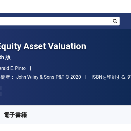
検索
Equity Asset Valuation
th 版
著者
erald E. Pinto
出版社
著作権
公開者：
John Wiley & Sons P&T
© 2020
ISBNを印刷する:
9
入手先
¥
16901.50
JPY
KU:
9781119628194
電子書籍