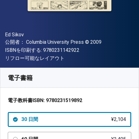
著者
Ed Sikov
出版社
著作権
公開者：
Columbia University Press
© 2009
"ISBN-13 9780231142922"
ISBNを印刷する:
9780231142922
形式
リフロー可能なレイアウト
入手先
¥
2104.30
JPY
SKU:
9780231519892R30
電子書籍
電子教科書ISBN:
9780231519892
30 日間
¥2,104