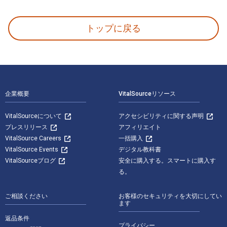
Film Studies: An Introduction 著者: Ed Sikov 出版
トップに戻る
フッターナビゲーション
企業概要
VitalSourceリソース
VitalSourceについて
アクセシビリティに関する声明
プレスリリース
アフィリエイト
VitalSource Careers
一括購入
VitalSource Events
デジタル教科書
VitalSourceブログ
安全に購入する。スマートに購入す
る。
ご相談ください
お客様のセキュリティを大切にしてい
ます
返品条件
プライバシー