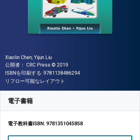
著者
Xiaolin Chen; Yijun Liu
出版社
著作権
公開者：
CRC Press
© 2019
"ISBN-13 9781138486294"
ISBNを印刷する:
9781138486294
形式
リフロー可能なレイアウト
入手先
¥
33247.50
JPY
SKU:
9781351045858
電子書籍
電子教科書ISBN:
9781351045858