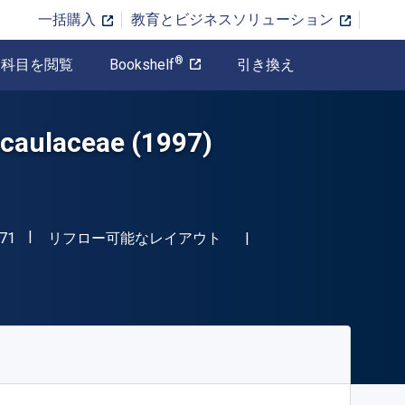
一括購入
教育とビジネスソリューション
®
科目を閲覧
Bookshelf
引き換え
iocaulaceae (1997)
"ISBN-13 9789061913771"
形式
71
リフロー可能なレイアウト