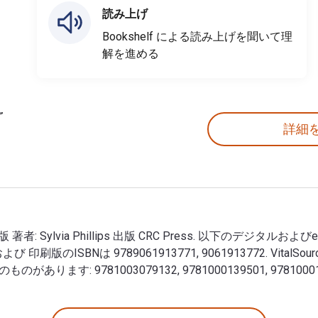
読み上げ
Bookshelf による読み上げを聞いて理
解を進める
詳細
7) 1st 版 著者: Sylvia Phillips 出版 CRC Press. 以下のデジタルおよびeText
00162435 および 印刷版のISBNは 9789061913771, 906191377
あります: 9781003079132, 9781000139501, 97810001
ae (1997) 1st 版 著者: Sylvia Phillips 出版 CRC Press. 以