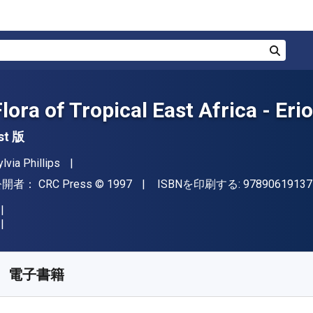
検索
Flora of Tropical East Africa - Er
st 版
著者
ylvia Phillips
出版社
著作権
公開者：
CRC Press
© 1997
ISBNを印刷する:
97890619137
入手先
¥
12653.30
JPY
KU:
9781000162431
電子書籍