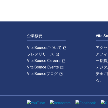
フッターナビゲーション
企業概要
Vital
VitalSourceについて
アクセ
プレスリリース
アフィ
VitalSource Careers
一括購
VitalSource Events
デジタ
VitalSourceブログ
安全に
る。
ソーシャルメディア