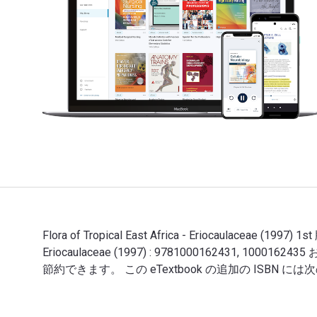
Flora of Tropical East Africa - Eriocaulaceae (199
Eriocaulaceae (1997) : 9781000162431, 10
節約できます。 この eTextbook の追加の ISBN には次のものが
Flora of Tropical East Africa - Eriocaulace