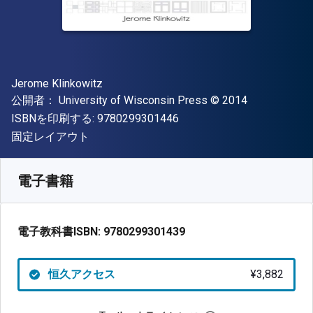
著者
Jerome Klinkowitz
出版社
著作権
公開者：
University of Wisconsin Press
© 2014
"ISBN-13 9780299301446"
ISBNを印刷する:
9780299301446
形式
固定レイアウト
入手先
¥
3881.90
JPY
SKU:
9780299301439
電子書籍
電子教科書ISBN:
9780299301439
恒久アクセス
¥3,882