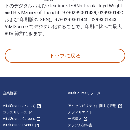
下のデジタルおよびeTextbook ISBNs: Frank Lloyd Wright
and His Manner of Thought : 9780299301439, 0299301435
および 印刷版のISBNは 9780299301446, 0299301443.
VitalSource でデジタル化することで、印刷に比べて最大
80% 節約できます。
Frank Lloyd Wright and His Manner of Thought 著者:
トップに戻る
フッターナビゲーション
企業概要
VitalSourceリソース
VitalSourceについて
アクセシビリティに関する声明
プレスリリース
アフィリエイト
VitalSource Careers
一括購入
VitalSource Events
デジタル教科書