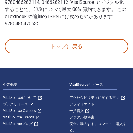
9780486282114, 0486282112. VitalSource でデジタル化
することで、印刷に比べて最大 80% 節約できます。 この
eTextbook の追加の ISBN には次のものがあります:
9780486470535.
Frankenstein 著者: Mary Shelley 出版 Dover Publi
トップに戻る
フッターナビゲーション
企業概要
VitalSourceリソース
VitalSourceについて
アクセシビリティに関する声明
プレスリリース
アフィリエイト
VitalSource Careers
一括購入
VitalSource Events
デジタル教科書
VitalSourceブログ
安全に購入する。スマートに購入す
る。