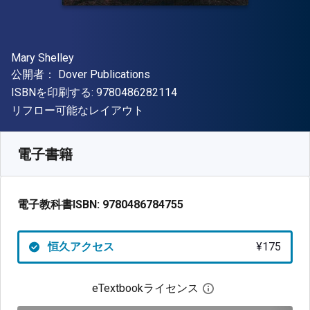
著者
Mary Shelley
出版社
公開者：
Dover Publications
"ISBN-13 9780486282114"
ISBNを印刷する:
9780486282114
形式
リフロー可能なレイアウト
入手先
¥
174.90
JPY
SKU:
9780486784755
電子書籍
電子教科書ISBN:
9780486784755
恒久アクセス
¥175
eTextbookライセンス
デジタルライセン