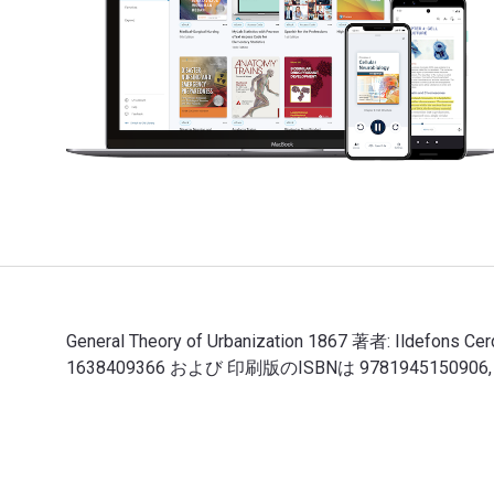
General Theory of Urbanization 1867 著者: Ildefons
1638409366 および 印刷版のISBNは 9781945150
General Theory of Urbanization 1867 著者: Il