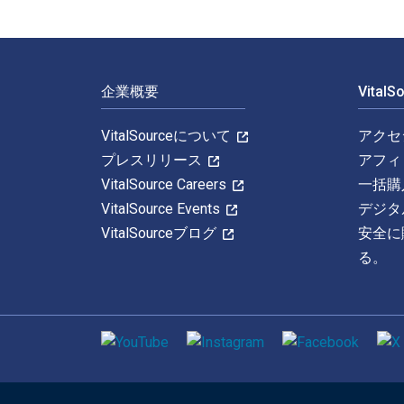
フッターナビゲーション
企業概要
Vital
VitalSourceについて
アクセ
プレスリリース
アフィ
VitalSource Careers
一括購
VitalSource Events
デジタ
VitalSourceブログ
安全に
る。
ソーシャルメディア