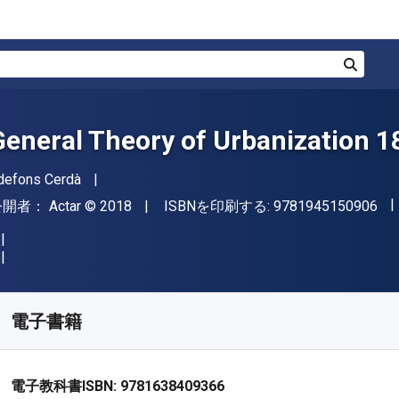
検索
General Theory of Urbanization 1
著者
ldefons Cerdà
"IS
出版社
著作権
公開者：
Actar
© 2018
ISBNを印刷する:
9781945150906
入手先
¥
5218.40
JPY
KU:
9781638409366
電子書籍
電子教科書ISBN:
9781638409366