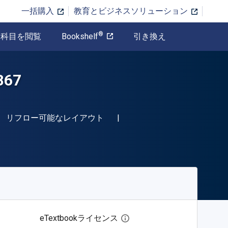
一括購入
教育とビジネスソリューション
®
科目を閲覧
Bookshelf
引き換え
867
BN-13 9781945150906"
形式
リフロー可能なレイアウト
eTextbookライセンス
デジタルライセンスダイア