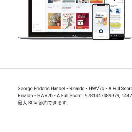
George Frideric Handel - Rinaldo - HWV7b - A Full
Rinaldo - HWV7b - A Full Score : 97814474
最大 80% 節約できます。
George Frideric Handel - Rinaldo - HWV7b - A