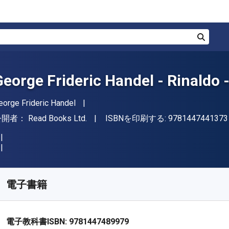
検索
George Frideric Handel - Rinaldo 
著者
eorge Frideric Handel
出版社
公開者：
Read Books Ltd.
ISBNを印刷する:
9781447441373
入手先
¥
1740.20
JPY
KU:
9781447489979
電子書籍
電子教科書ISBN:
9781447489979