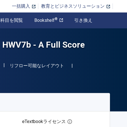
一括購入
教育とビジネスソリューション
®
科目を閲覧
Bookshelf
引き換え
- HWV7b - A Full Score
"ISBN-13 9781447441373"
形式
リフロー可能なレイアウト
eTextbookライセンス
デジタルライセンスダイア