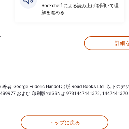
Bookshelf による読み上げを聞いて理
解を進める
詳細
 Score 著者: George Frideric Handel 出版 Read Books Ltd.. 以下
89979, 1447489977 および 印刷版のISBNは 9781447441373, 1
 Full Score 著者: George Frideric Handel 出版 Read Book
トップに戻る