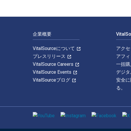
フッターナビゲーション
企業概要
Vital
VitalSourceについて
アクセ
プレスリリース
アフィ
VitalSource Careers
一括購
VitalSource Events
デジタ
VitalSourceブログ
安全に
る。
ソーシャルメディア