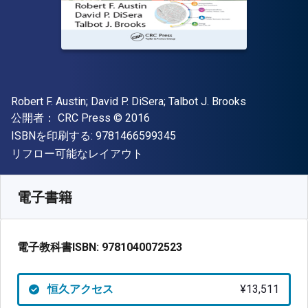
著者
Robert F. Austin; David P. DiSera; Talbot J. Brooks
出版社
著作権
公開者：
CRC Press
© 2016
"ISBN-13 9781466599345"
ISBNを印刷する:
9781466599345
形式
リフロー可能なレイアウト
入手先
¥
13511.30
JPY
SKU:
9781040072523
電子書籍
電子教科書ISBN:
9781040072523
恒久アクセス
¥13,511