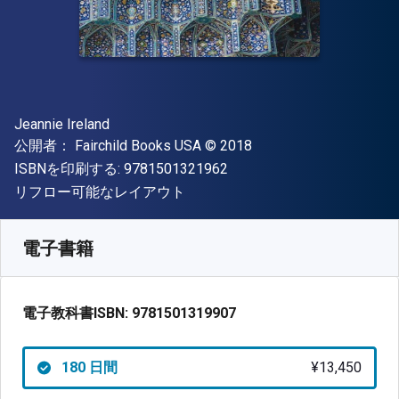
著者
Jeannie Ireland
出版社
著作権
公開者：
Fairchild Books USA
© 2018
"ISBN-13 9781501321962"
ISBNを印刷する:
9781501321962
形式
リフロー可能なレイアウト
入手先
¥
13449.70
JPY
SKU:
9781501319907R180
電子書籍
電子教科書ISBN:
9781501319907
180 日間
¥13,450