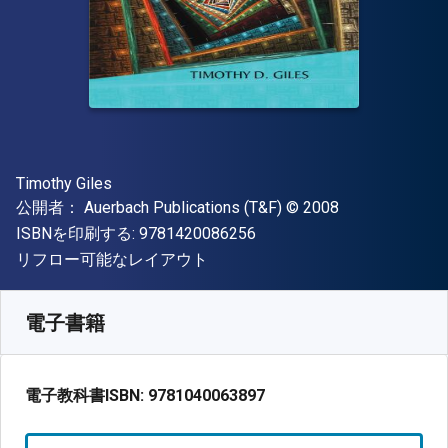
著者
Timothy Giles
出版社
著作権
公開者：
Auerbach Publications (T&F)
© 2008
"ISBN-13 9781420086256"
ISBNを印刷する:
9781420086256
形式
リフロー可能なレイアウト
入手先
¥
30242.30
JPY
SKU:
9781040063897
電子書籍
電子教科書ISBN:
9781040063897