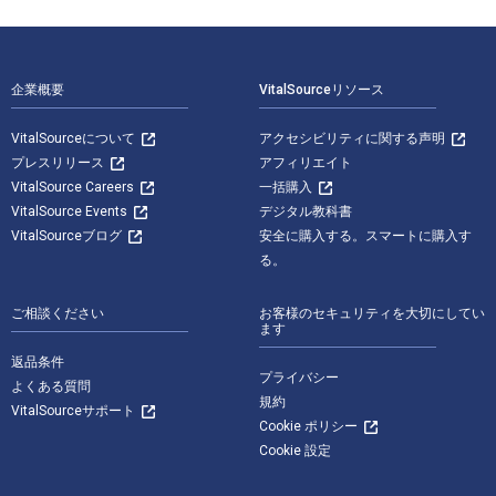
フッターナビゲーション
企業概要
VitalSourceリソース
VitalSourceについて
アクセシビリティに関する声明
プレスリリース
アフィリエイト
VitalSource Careers
一括購入
VitalSource Events
デジタル教科書
VitalSourceブログ
安全に購入する。スマートに購入す
る。
ご相談ください
お客様のセキュリティを大切にしてい
ます
返品条件
プライバシー
よくある質問
規約
VitalSourceサポート
Cookie ポリシー
Cookie 設定