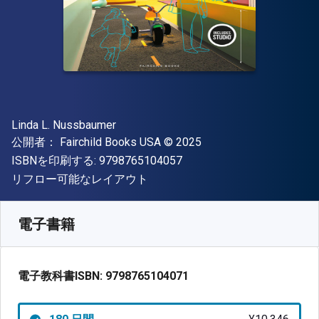
著者
Linda L. Nussbaumer
出版社
著作権
公開者：
Fairchild Books USA
© 2025
"ISBN-13 9798765104057"
ISBNを印刷する:
9798765104057
形式
リフロー可能なレイアウト
入手先
¥
10345.50
JPY
SKU:
9798765104071R180
電子書籍
電子教科書ISBN:
9798765104071