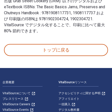
出版 Grub Street Cookery (ORM). 以下のデジタルおよび
eTextbook ISBNs: The Basic Basics Jams, Preserves and
Chutneys Handbook : 9781908117731, 1908117737 およ
び 印刷版のISBNは 9781902304724, 1902304721.
VitalSource でデジタル化することで、印刷に比べて最大
80% 節約できます。
The Basic Basics Jams, Preserves and Chutneys Hand
トップに戻る
フッターナビゲーション
企業概要
VitalSourceリソース
VitalSourceについて
アクセシビリティに関する声明
プレスリリース
アフィリエイト
VitalSource Careers
一括購入
VitalSource Events
デジタル教科書