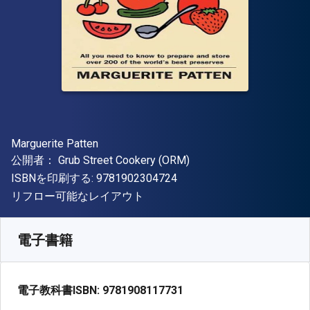
著者
Marguerite Patten
出版社
公開者：
Grub Street Cookery (ORM)
"ISBN-13 9781902304724"
ISBNを印刷する:
9781902304724
形式
リフロー可能なレイアウト
入手先
¥
1329.90
JPY
SKU:
9781908117731R30
電子書籍
電子教科書ISBN:
9781908117731