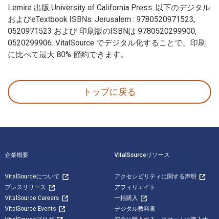
Lemire 出版 University of California Press. 以下のデジタル
およびeTextbook ISBNs: Jerusalem : 9780520971523,
0520971523 および 印刷版のISBNは 9780520299900,
0520299906. VitalSource でデジタル化することで、印刷
に比べて最大 80% 節約できます。
Jerusalem: History of a Global City 1st 版 著者: V
トップに戻る
フッターナビゲーション
企業概要
VitalSourceリソース
VitalSourceについて
アクセシビリティに関する声明
プレスリリース
アフィリエイト
VitalSource Careers
一括購入
VitalSource Events
デジタル教科書