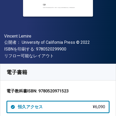
著者
Vincent Lemire
出版社
著作権
公開者：
University of California Press
© 2022
"ISBN-13 9780520299900"
ISBNを印刷する:
9780520299900
形式
リフロー可能なレイアウト
入手先
¥
6089.60
JPY
SKU:
9780520971523
電子書籍
電子教科書ISBN:
9780520971523
恒久アクセス
¥6,090