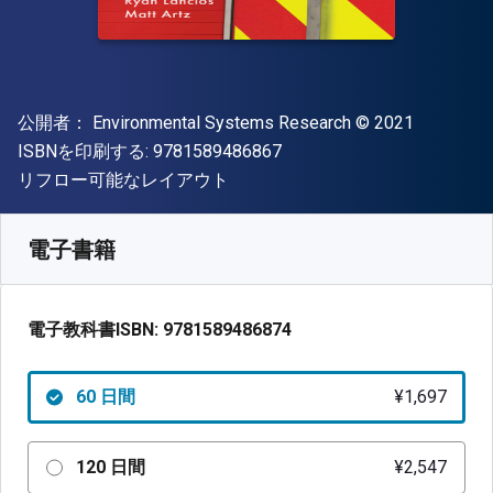
出版社
著作権
公開者：
Environmental Systems Research
© 2021
"ISBN-13 9781589486867"
ISBNを印刷する:
9781589486867
形式
リフロー可能なレイアウト
入手先
¥
1697.30
JPY
SKU:
9781589486874R60
電子書籍
電子教科書ISBN:
9781589486874
60 日間
¥1,697
120 日間
¥2,547