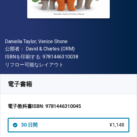
著者
Daniella Taylor; Venice Shone
出版社
公開者：
David & Charles (ORM)
"ISBN-13 9781446310038"
ISBNを印刷する:
9781446310038
形式
リフロー可能なレイアウト
入手先
¥
1148.40
JPY
SKU:
9781446310045R30
電子書籍
電子教科書ISBN:
9781446310045
30 日間
¥1,148