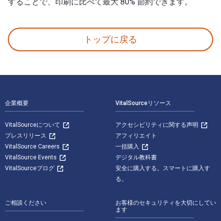
することで、印刷に比べて最大 80% 節約できます。
Knit Foxy and Friends: Beginner-friendly knitting 
トップに戻る
フッターナビゲーション
企業概要
VitalSourceリソース
VitalSourceについて
アクセシビリティに関する声明
プレスリリース
アフィリエイト
VitalSource Careers
一括購入
VitalSource Events
デジタル教科書
VitalSourceブログ
安全に購入する。スマートに購入す
る。
ご相談ください
お客様のセキュリティを大切にしてい
ます