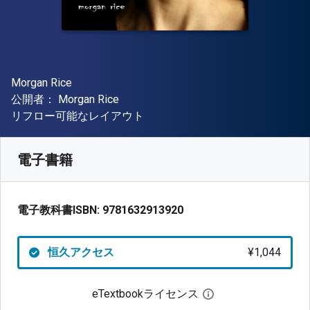
著者
Morgan Rice
出版社
公開者：
Morgan Rice
形式
リフロー可能なレイアウト
入手先
¥
1043.90
JPY
SKU:
9781632913920
電子書籍
電子教科書ISBN:
9781632913920
恒久アクセス
¥1,044
eTextbookライセンス
デジタルライセン