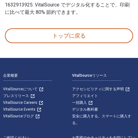
1632913925. VitalSource でデジタル化することで、印刷
に比べて最大 80% 節約できます。
Längtan (Bok #5 i Vampyrjournalerna) 著者: Morgan
トップに戻る
フッターナビゲーション
企業概要
VitalSourceリソース
VitalSourceについて
アクセシビリティに関する声明
プレスリリース
アフィリエイト
VitalSource Careers
一括購入
VitalSource Events
デジタル教科書
VitalSourceブログ
安全に購入する。スマートに購入す
る。
ご相談ください
お客様のセキュリティを大切にしてい