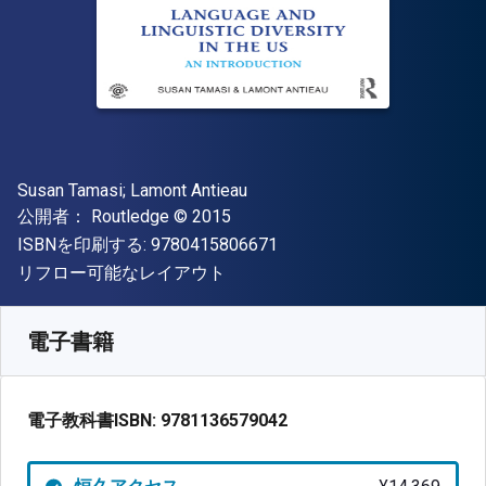
著者
Susan Tamasi; Lamont Antieau
出版社
著作権
公開者：
Routledge
© 2015
"ISBN-13 9780415806671"
ISBNを印刷する:
9780415806671
形式
リフロー可能なレイアウト
入手先
¥
14369.30
JPY
SKU:
9781136579042
電子書籍
電子教科書ISBN:
9781136579042