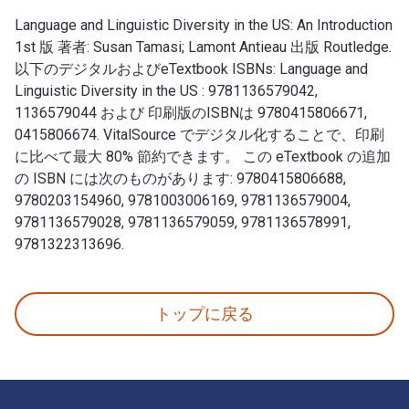
Language and Linguistic Diversity in the US: An Introduction
1st 版 著者: Susan Tamasi; Lamont Antieau 出版 Routledge.
以下のデジタルおよびeTextbook ISBNs: Language and
Linguistic Diversity in the US : 9781136579042,
1136579044 および 印刷版のISBNは 9780415806671,
0415806674. VitalSource でデジタル化することで、印刷
に比べて最大 80% 節約できます。 この eTextbook の追加
の ISBN には次のものがあります: 9780415806688,
9780203154960, 9781003006169, 9781136579004,
9781136579028, 9781136579059, 9781136578991,
9781322313696.
Language and Linguistic Diversity in the US: An I
トップに戻る
フッターナビゲーション