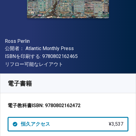
著者
Ross Perlin
出版社
公開者：
Atlantic Monthly Press
"ISBN-13 9780802162465"
ISBNを印刷する:
9780802162465
形式
リフロー可能なレイアウト
入手先
¥
3536.50
JPY
SKU:
9780802162472
電子書籍
電子教科書ISBN:
9780802162472
恒久アクセス
¥3,537