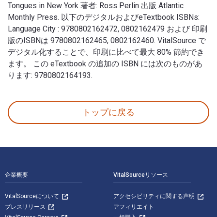
Tongues in New York 著者: Ross Perlin 出版 Atlantic
Monthly Press. 以下のデジタルおよびeTextbook ISBNs:
Language City : 9780802162472, 0802162479 および 印刷
版のISBNは 9780802162465, 0802162460. VitalSource で
デジタル化することで、印刷に比べて最大 80% 節約でき
ます。 この eTextbook の追加の ISBN には次のものがあ
ります: 9780802164193.
Language City: The Fight to Preserve Endangered
トップに戻る
フッターナビゲーション
企業概要
VitalSourceリソース
VitalSourceについて
アクセシビリティに関する声明
プレスリリース
アフィリエイト