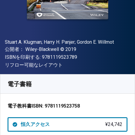
著者
Stuart A. Klugman; Harry H. Panjer; Gordon E. Willmot
出版社
著作権
公開者：
Wiley-Blackwell
© 2019
"ISBN-13 9781119523789"
ISBNを印刷する:
9781119523789
形式
リフロー可能なレイアウト
入手先
¥
24742.30
JPY
SKU:
9781119523758
電子書籍
電子教科書ISBN:
9781119523758
恒久アクセス
¥24,742