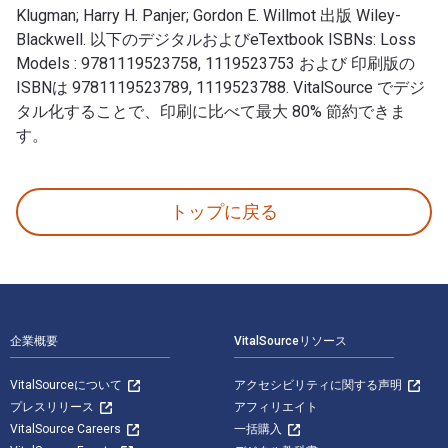
Klugman; Harry H. Panjer; Gordon E. Willmot 出版 Wiley-
Blackwell. 以下のデジタルおよびeTextbook ISBNs: Loss
Models : 9781119523758, 1119523753 および 印刷版の
ISBNは 9781119523789, 1119523788. VitalSource でデジ
タル化することで、印刷に比べて最大 80% 節約できま
す。
Loss Models: From Data to Decisions 5th 版 著者: St
トップに戻る
フッターナビゲーション
企業概要
VitalSourceリソース
VitalSourceについて
アクセシビリティに関する声明
プレスリリース
アフィリエイト
VitalSource Careers
一括購入