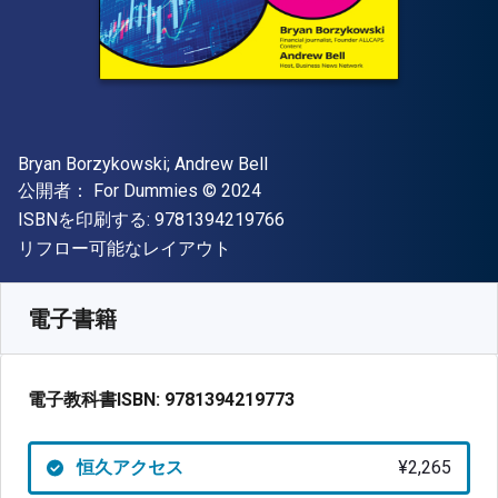
著者
Bryan Borzykowski; Andrew Bell
出版社
著作権
公開者：
For Dummies
© 2024
"ISBN-13 9781394219766"
ISBNを印刷する:
9781394219766
形式
リフロー可能なレイアウト
入手先
¥
2264.90
JPY
SKU:
9781394219773
電子書籍
電子教科書ISBN:
9781394219773
恒久アクセス
¥2,265