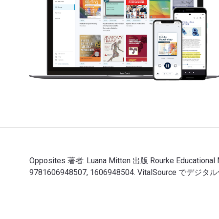
Opposites 著者: Luana Mitten 出版 Rourke Educat
9781606948507, 1606948504. VitalSou
Opposites 著者: Luana Mitten 出版 Rourke Edu