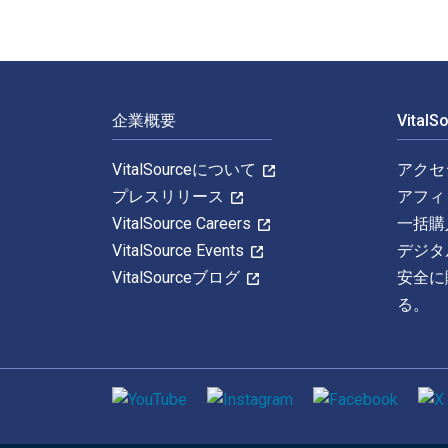
フッターナビゲーション
企業概要
Vital
VitalSourceについて
アクセ
プレスリリース
アフィ
VitalSource Careers
一括購
VitalSource Events
デジタ
VitalSourceブログ
安全に
る。
ソーシャルメディア