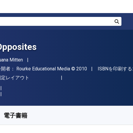
検索
Opposites
著者
uana Mitten
出版社
著作権
公開者：
Rourke Educational Media
© 2010
ISBNを印刷する
形式
固定レイアウト
入手先
¥
3476.00
JPY
KU:
9781617410253
電子書籍