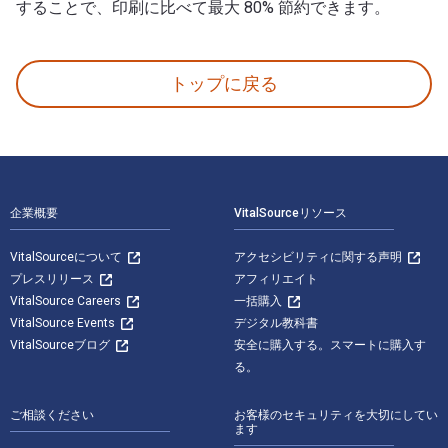
することで、印刷に比べて最大 80% 節約できます。
Origami Greeting Cards 出版 Tuttle Publishing. 以
トップに戻る
フッターナビゲーション
企業概要
VitalSourceリソース
VitalSourceについて
アクセシビリティに関する声明
プレスリリース
アフィリエイト
VitalSource Careers
一括購入
VitalSource Events
デジタル教科書
VitalSourceブログ
安全に購入する。スマートに購入す
る。
ご相談ください
お客様のセキュリティを大切にしてい
ます