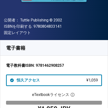
出版社
著作権
公開者：
Tuttle Publishing
© 2002
"ISBN-13 9780804833141"
ISBNを印刷する:
9780804833141
形式
固定レイアウト
入手先
¥
1059.30
JPY
SKU:
9781462908257
電子書籍
電子教科書ISBN:
9781462908257
恒久アクセス
¥1,059
eTextbookライセンス
デジタルライセン