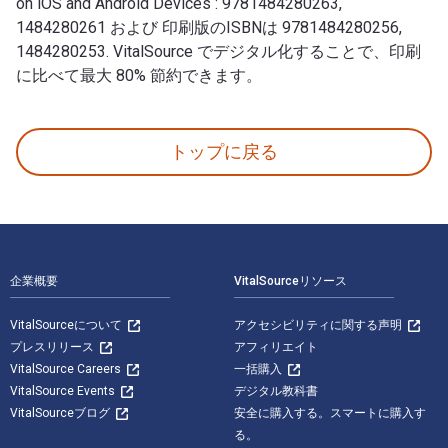
on iOS and Android Devices : 9781484280263,
1484280261 および 印刷版のISBNは 9781484280256,
1484280253. VitalSource でデジタル化することで、印刷
に比べて最大 80% 節約できます。
Practical Forensic Analysis of Artifacts on iOS an
トップに戻る
フッターナビゲーション
企業概要
VitalSourceリソース
VitalSourceについて
アクセシビリティに関する声明
プレスリリース
アフィリエイト
VitalSource Careers
一括購入
VitalSource Events
デジタル教科書
VitalSourceブログ
安全に購入する。スマートに購入す
る。