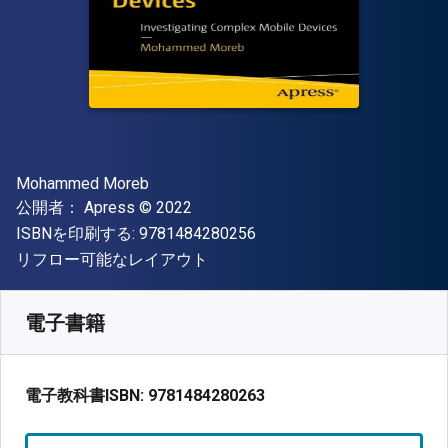
著者
Mohammed Moreb
出版社
著作権
公開者：
Apress
© 2022
"ISBN-13 9781484280256"
ISBNを印刷する:
9781484280256
形式
リフロー可能なレイアウト
入手先
¥
3397.90
JPY
SKU:
9781484280263R30
電子書籍
電子教科書ISBN:
9781484280263