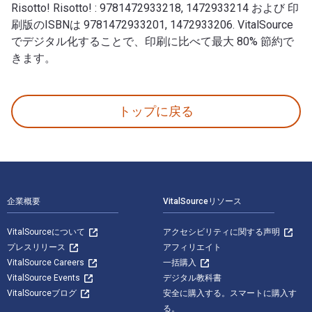
Risotto! Risotto! : 9781472933218, 1472933214 および 印
刷版のISBNは 9781472933201, 1472933206. VitalSource
でデジタル化することで、印刷に比べて最大 80% 節約で
きます。
Risotto! Risotto! 1st 版 著者: Valentina Harris 出
トップに戻る
フッターナビゲーション
企業概要
VitalSourceリソース
VitalSourceについて
アクセシビリティに関する声明
プレスリリース
アフィリエイト
VitalSource Careers
一括購入
VitalSource Events
デジタル教科書
VitalSourceブログ
安全に購入する。スマートに購入す
る。