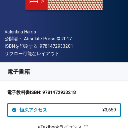
著者
Valentina Harris
出版社
著作権
公開者：
Absolute Press
© 2017
"ISBN-13 9781472933201"
ISBNを印刷する:
9781472933201
形式
リフロー可能なレイアウト
入手先
¥
3658.60
JPY
SKU:
9781472933218
電子書籍
電子教科書ISBN:
9781472933218
恒久アクセス
¥3,659
eTextbookライセンス
デジタルライセン