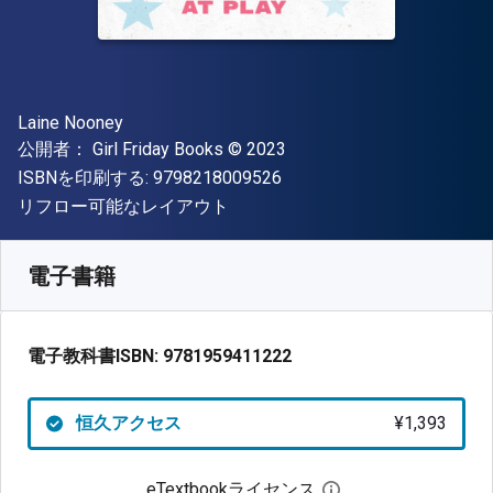
著者
Laine Nooney
出版社
著作権
公開者：
Girl Friday Books
© 2023
"ISBN-13 9798218009526"
ISBNを印刷する:
9798218009526
形式
リフロー可能なレイアウト
入手先
¥
1392.60
JPY
SKU:
9781959411222
電子書籍
電子教科書ISBN:
9781959411222
恒久アクセス
¥1,393
eTextbookライセンス
デジタルライセン