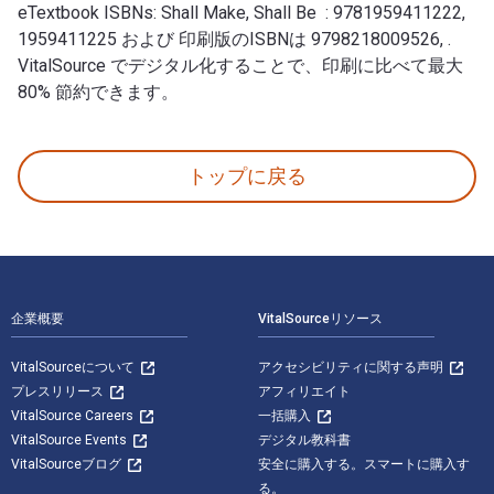
eTextbook ISBNs: Shall Make, Shall Be : 9781959411222,
1959411225 および 印刷版のISBNは 9798218009526, .
VitalSource でデジタル化することで、印刷に比べて最大
80% 節約できます。
Shall Make, Shall Be : The Bill of Rights at Pla
トップに戻る
フッターナビゲーション
企業概要
VitalSourceリソース
VitalSourceについて
アクセシビリティに関する声明
プレスリリース
アフィリエイト
VitalSource Careers
一括購入
VitalSource Events
デジタル教科書
VitalSourceブログ
安全に購入する。スマートに購入す
る。