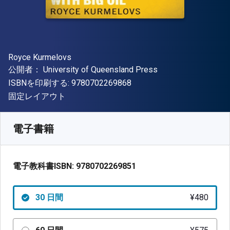
著者
Royce Kurmelovs
出版社
公開者：
University of Queensland Press
"ISBN-13 9780702269868"
ISBNを印刷する:
9780702269868
形式
固定レイアウト
入手先
¥
479.60
JPY
SKU:
9780702269851R30
電子書籍
電子教科書ISBN:
9780702269851
30 日間
¥480