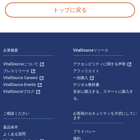
トップに戻る
フッターナビゲーション
企業概要
VitalSourceリソース
VitalSourceについて
アクセシビリティに関する声明
プレスリリース
アフィリエイト
VitalSource Careers
一括購入
VitalSource Events
デジタル教科書
VitalSourceブログ
安全に購入する。スマートに購入す
る。
ご相談ください
お客様のセキュリティを大切にしてい
ます
返品条件
プライバシー
よくある質問
規約