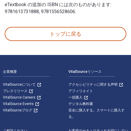
eTextbook の追加の ISBN には次のものがあります:
9781613731888, 9781556528606.
So You Want to Start a Brewery?: The Lagunitas 
トップに戻る
フッターナビゲーション
企業概要
VitalSourceリソース
VitalSourceについて
アクセシビリティに関する声明
プレスリリース
アフィリエイト
VitalSource Careers
一括購入
VitalSource Events
デジタル教科書
VitalSourceブログ
安全に購入する。スマートに購入す
る。
ご相談ください
お客様のセキュリティを大切にしてい