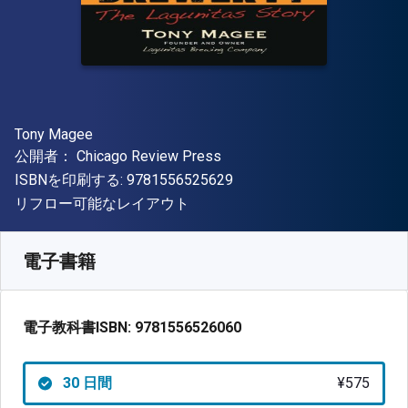
著者
Tony Magee
出版社
公開者：
Chicago Review Press
"ISBN-13 9781556525629"
ISBNを印刷する:
9781556525629
形式
リフロー可能なレイアウト
入手先
¥
575.30
JPY
SKU:
9781556526060R30
電子書籍
電子教科書ISBN:
9781556526060
30 日間
¥575